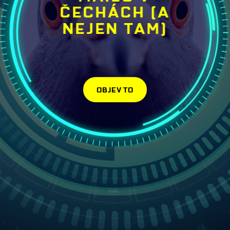
ČECHÁCH (A
Jelikož už nějakou dobu neexistovaly žádné počítače,
natož pak e-maily, na scénu po dlouhé době přilétli
poštovní holubi jakožto nejrychlejší možný způsob
NEJEN TAM)
dopisování. To bylo ovšem vzhledem ke zvýšené
popularitě myslivectví (samozřejmě s luky, šípy a
kušemi) poněkud nešťastné řešení situace. Spousta
dopisů tak kvůli ráně do černého k adresátovi
nedorazila. Což prý nebylo nic nezvyklého, neboť lidé
si ještě pamatovali Českou poštu.
Na návratu holubí pošty vydělali především
chovatelé holubů. Ptáci jim totiž po dlouhá léta jen
káleli na co šlo, a tak se pro ně konečně našlo
využití.
O práci se tehdy nemuseli bát ani veterináři. Kočičí
kastrace musely počkat, holubi měli přednost.
OBJEV TO
Naopak balíková přeprava a tudíž i věhlasnost e-
shopů šla do kytek – ostatně jako všechny e-
vymoženosti počátku 21. století.